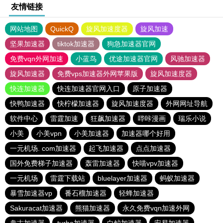
友情链接
网站地图
QuickQ
旋风加速度器
旋风加速
坚果加速器
tiktok加速器
狗急加速器官网
免费vqn外网加速
小蓝鸟
优途加速器官网
风驰加速器
旋风加速器
免费vps加速器外网苹果版
旋风加速度器
快连加速器
快连加速器官网入口
原子加速器
快鸭加速器
快柠檬加速器
旋风加速度器
外网网址导航
软件中心
雷霆加速
狂飙加速器
哔咔漫画
瑞乐小说
小美
小美vpn
小美加速器
加速器哪个好用
一元机场. com加速器
起飞加速器
点点加速器
国外免费梯子加速器
轰雷加速器
快喵vpv加速器
一元机场
雷霆下载站
bluelayer加速器
蚂蚁加速器
暴雪加速器vp
番石榴加速器
轻蜂加速器
Sakuracat加速器
熊猫加速器
永久免费vqn加速外网