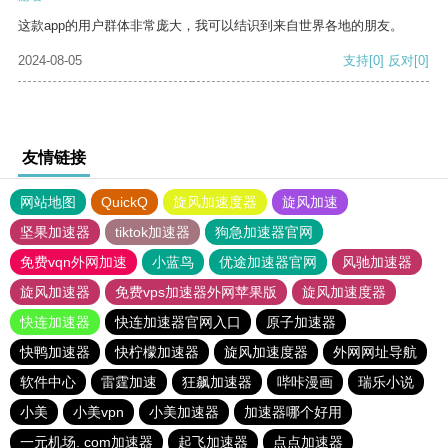
这款app的用户群体非常庞大，我可以结识到来自世界各地的朋友。
2024-08-05
支持
[0]
反对
[0]
友情链接
网站地图
QuickQ
旋风加速度器
旋风加速
坚果加速器
tiktok加速器
狗急加速器官网
免费vqn外网加速
小蓝鸟
优途加速器官网
风驰加速器
旋风加速器
免费vps加速器外网苹果版
旋风加速度器
快连加速器
快连加速器官网入口
原子加速器
快鸭加速器
快柠檬加速器
旋风加速度器
外网网址导航
软件中心
雷霆加速
狂飙加速器
哔咔漫画
瑞乐小说
小美
小美vpn
小美加速器
加速器哪个好用
一元机场. com加速器
起飞加速器
点点加速器