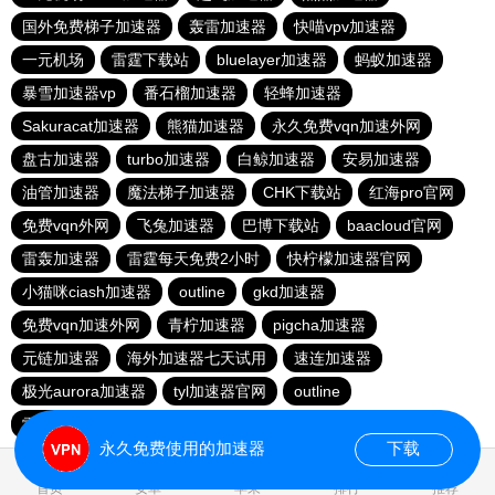
国外免费梯子加速器
轰雷加速器
快喵vpv加速器
一元机场
雷霆下载站
bluelayer加速器
蚂蚁加速器
暴雪加速器vp
番石榴加速器
轻蜂加速器
Sakuracat加速器
熊猫加速器
永久免费vqn加速外网
盘古加速器
turbo加速器
白鲸加速器
安易加速器
油管加速器
魔法梯子加速器
CHK下载站
红海pro官网
免费vqn外网
飞兔加速器
巴博下载站
baacloud官网
雷轰加速器
雷霆每天免费2小时
快柠檬加速器官网
小猫咪ciash加速器
outline
gkd加速器
免费vqn加速外网
青柠加速器
pigcha加速器
元链加速器
海外加速器七天试用
速连加速器
极光aurora加速器
tyl加速器官网
outline
雷霆加速免费永久
点点加速器
啊哈加速器
outline
永久免费使用的加速器
下载
0.032733s
首页
安卓
苹果
排行
推荐