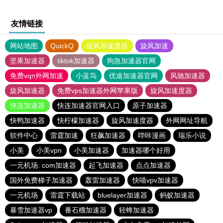
友情链接
网站地图
QuickQ
旋风加速度器
旋风加速
坚果加速器
tiktok加速器
狗急加速器官网
免费vqn外网加速
小蓝鸟
优途加速器官网
风驰加速器
旋风加速器
免费vps加速器外网苹果版
旋风加速度器
快连加速器
快连加速器官网入口
原子加速器
快鸭加速器
快柠檬加速器
旋风加速度器
外网网址导航
软件中心
雷霆加速
狂飙加速器
哔咔漫画
瑞乐小说
小美
小美vpn
小美加速器
加速器哪个好用
一元机场. com加速器
起飞加速器
点点加速器
国外免费梯子加速器
轰雷加速器
快喵vpv加速器
一元机场
雷霆下载站
bluelayer加速器
蚂蚁加速器
暴雪加速器vp
番石榴加速器
轻蜂加速器