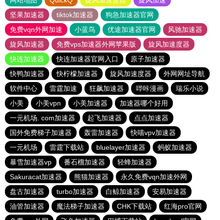
网站地图
QuickQ
旋风加速度器
旋风加速
坚果加速器
tiktok加速器
狗急加速器官网
免费vqn外网加速
小蓝鸟
优途加速器官网
风驰加速器
旋风加速器
免费vps加速器外网苹果版
旋风加速度器
快连加速器
快连加速器官网入口
原子加速器
快鸭加速器
快柠檬加速器
旋风加速度器
外网网址导航
软件中心
雷霆加速
狂飙加速器
哔咔漫画
瑞乐小说
小美
小美vpn
小美加速器
加速器哪个好用
一元机场. com加速器
起飞加速器
点点加速器
国外免费梯子加速器
轰雷加速器
快喵vpv加速器
一元机场
雷霆下载站
bluelayer加速器
蚂蚁加速器
暴雪加速器vp
番石榴加速器
轻蜂加速器
Sakuracat加速器
熊猫加速器
永久免费vqn加速外网
盘古加速器
turbo加速器
白鲸加速器
安易加速器
油管加速器
魔法梯子加速器
CHK下载站
红海pro官网