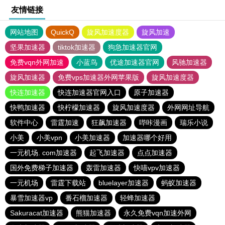
友情链接
网站地图
QuickQ
旋风加速度器
旋风加速
坚果加速器
tiktok加速器
狗急加速器官网
免费vqn外网加速
小蓝鸟
优途加速器官网
风驰加速器
旋风加速器
免费vps加速器外网苹果版
旋风加速度器
快连加速器
快连加速器官网入口
原子加速器
快鸭加速器
快柠檬加速器
旋风加速度器
外网网址导航
软件中心
雷霆加速
狂飙加速器
哔咔漫画
瑞乐小说
小美
小美vpn
小美加速器
加速器哪个好用
一元机场. com加速器
起飞加速器
点点加速器
国外免费梯子加速器
轰雷加速器
快喵vpv加速器
一元机场
雷霆下载站
bluelayer加速器
蚂蚁加速器
暴雪加速器vp
番石榴加速器
轻蜂加速器
Sakuracat加速器
熊猫加速器
永久免费vqn加速外网