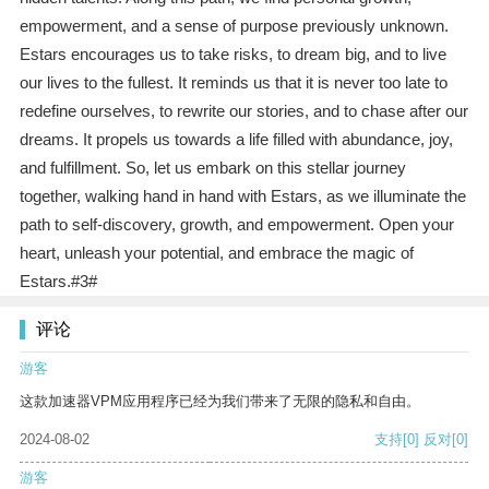
empowerment, and a sense of purpose previously unknown.
Estars encourages us to take risks, to dream big, and to live
our lives to the fullest. It reminds us that it is never too late to
redefine ourselves, to rewrite our stories, and to chase after our
dreams. It propels us towards a life filled with abundance, joy,
and fulfillment. So, let us embark on this stellar journey
together, walking hand in hand with Estars, as we illuminate the
path to self-discovery, growth, and empowerment. Open your
heart, unleash your potential, and embrace the magic of
Estars.#3#
评论
游客
这款加速器VPM应用程序已经为我们带来了无限的隐私和自由。
2024-08-02
支持
[0]
反对
[0]
游客