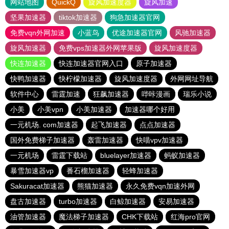
网站地图
QuickQ
旋风加速度器
旋风加速
坚果加速器
tiktok加速器
狗急加速器官网
免费vqn外网加速
小蓝鸟
优途加速器官网
风驰加速器
旋风加速器
免费vps加速器外网苹果版
旋风加速度器
快连加速器
快连加速器官网入口
原子加速器
快鸭加速器
快柠檬加速器
旋风加速度器
外网网址导航
软件中心
雷霆加速
狂飙加速器
哔咔漫画
瑞乐小说
小美
小美vpn
小美加速器
加速器哪个好用
一元机场. com加速器
起飞加速器
点点加速器
国外免费梯子加速器
轰雷加速器
快喵vpv加速器
一元机场
雷霆下载站
bluelayer加速器
蚂蚁加速器
暴雪加速器vp
番石榴加速器
轻蜂加速器
Sakuracat加速器
熊猫加速器
永久免费vqn加速外网
盘古加速器
turbo加速器
白鲸加速器
安易加速器
油管加速器
魔法梯子加速器
CHK下载站
红海pro官网