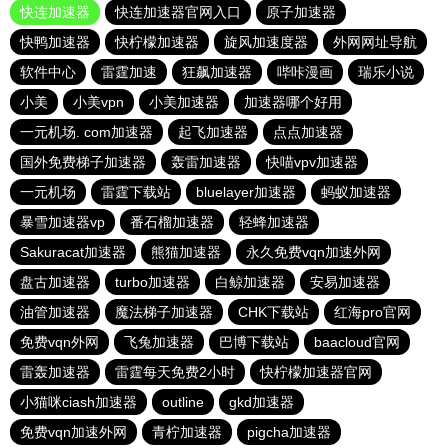
快连加速器
快连加速器官网入口
原子加速器
快鸭加速器
快柠檬加速器
旋风加速度器
外网网址导航
软件中心
雷霆加速
狂飙加速器
哔咔漫画
瑞乐小说
小美
小美vpn
小美加速器
加速器哪个好用
一元机场. com加速器
起飞加速器
点点加速器
国外免费梯子加速器
轰雷加速器
快喵vpv加速器
一元机场
雷霆下载站
bluelayer加速器
蚂蚁加速器
暴雪加速器vp
番石榴加速器
轻蜂加速器
Sakuracat加速器
熊猫加速器
永久免费vqn加速外网
盘古加速器
turbo加速器
白鲸加速器
安易加速器
油管加速器
魔法梯子加速器
CHK下载站
红海pro官网
免费vqn外网
飞兔加速器
巴博下载站
baacloud官网
雷轰加速器
雷霆每天免费2小时
快柠檬加速器官网
小猫咪ciash加速器
outline
gkd加速器
免费vqn加速外网
青柠加速器
pigcha加速器