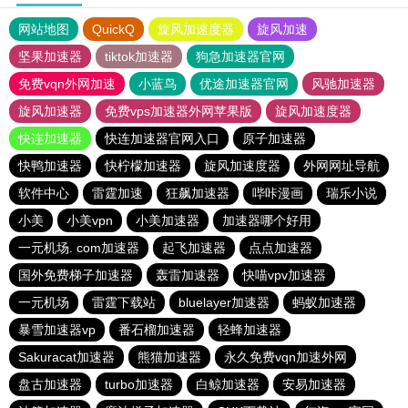
网站地图
QuickQ
旋风加速度器
旋风加速
坚果加速器
tiktok加速器
狗急加速器官网
免费vqn外网加速
小蓝鸟
优途加速器官网
风驰加速器
旋风加速器
免费vps加速器外网苹果版
旋风加速度器
快连加速器
快连加速器官网入口
原子加速器
快鸭加速器
快柠檬加速器
旋风加速度器
外网网址导航
软件中心
雷霆加速
狂飙加速器
哔咔漫画
瑞乐小说
小美
小美vpn
小美加速器
加速器哪个好用
一元机场. com加速器
起飞加速器
点点加速器
国外免费梯子加速器
轰雷加速器
快喵vpv加速器
一元机场
雷霆下载站
bluelayer加速器
蚂蚁加速器
暴雪加速器vp
番石榴加速器
轻蜂加速器
Sakuracat加速器
熊猫加速器
永久免费vqn加速外网
盘古加速器
turbo加速器
白鲸加速器
安易加速器