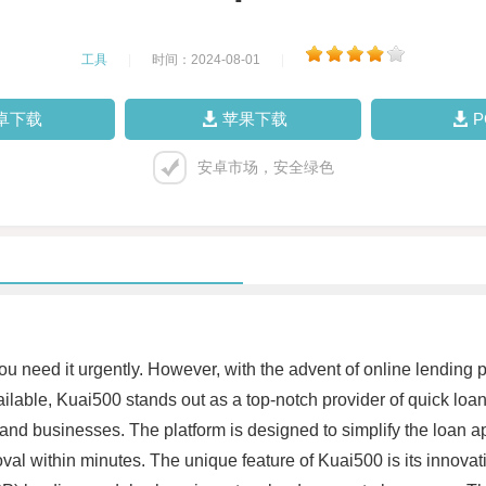
工具
|
时间：2024-08-01
|
卓下载
苹果下载
安卓市场，安全绿色
 you need it urgently. However, with the advent of online lendin
lable, Kuai500 stands out as a top-notch provider of quick loan
 and businesses. The platform is designed to simplify the loan ap
oval within minutes. The unique feature of Kuai500 is its innova