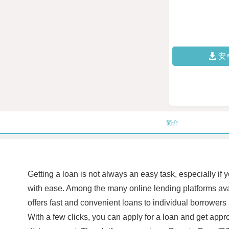
安
简介
Getting a loan is not always an easy task, especially if
with ease. Among the many online lending platforms avai
offers fast and convenient loans to individual borrowers
With a few clicks, you can apply for a loan and get appr