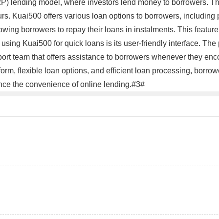
P) lending model, where investors lend money to borrowers. Th
urs. Kuai500 offers various loan options to borrowers, includin
owing borrowers to repay their loans in instalments. This featur
using Kuai500 for quick loans is its user-friendly interface. Th
pport team that offers assistance to borrowers whenever they enc
tform, flexible loan options, and efficient loan processing, borro
nce the convenience of online lending.#3#
。