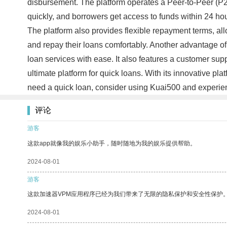
disbursement. The platform operates a Peer-to-Peer (P2
quickly, and borrowers get access to funds within 24 ho
The platform also provides flexible repayment terms, all
and repay their loans comfortably. Another advantage of 
loan services with ease. It also features a customer su
ultimate platform for quick loans. With its innovative pla
need a quick loan, consider using Kuai500 and experie
评论
游客
这款app就像我的娱乐小助手，随时随地为我的娱乐提供帮助。
2024-08-01
游客
这款加速器VPM应用程序已经为我们带来了无限的隐私保护和安全性保护
2024-08-01