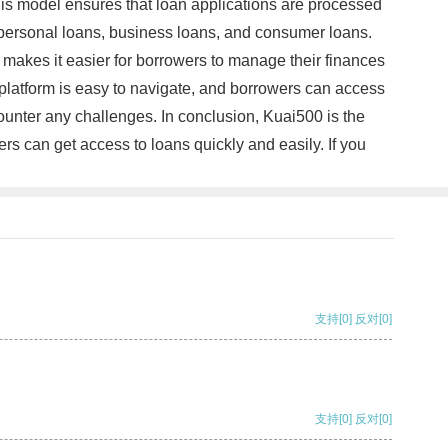
is model ensures that loan applications are processed
g personal loans, business loans, and consumer loans.
e makes it easier for borrowers to manage their finances
e platform is easy to navigate, and borrowers can access
ounter any challenges. In conclusion, Kuai500 is the
wers can get access to loans quickly and easily. If you
支持
[0]
反对
[0]
支持
[0]
反对
[0]