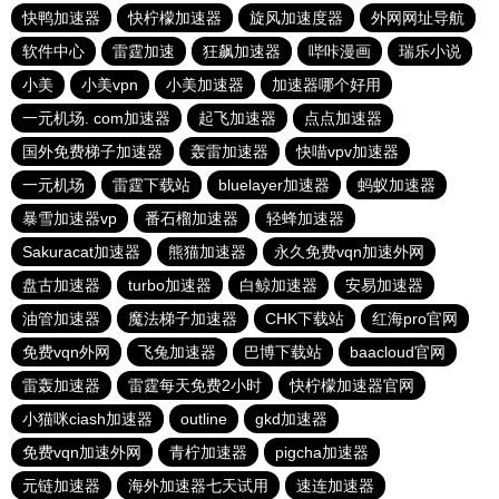
快鸭加速器
快柠檬加速器
旋风加速度器
外网网址导航
软件中心
雷霆加速
狂飙加速器
哔咔漫画
瑞乐小说
小美
小美vpn
小美加速器
加速器哪个好用
一元机场. com加速器
起飞加速器
点点加速器
国外免费梯子加速器
轰雷加速器
快喵vpv加速器
一元机场
雷霆下载站
bluelayer加速器
蚂蚁加速器
暴雪加速器vp
番石榴加速器
轻蜂加速器
Sakuracat加速器
熊猫加速器
永久免费vqn加速外网
盘古加速器
turbo加速器
白鲸加速器
安易加速器
油管加速器
魔法梯子加速器
CHK下载站
红海pro官网
免费vqn外网
飞兔加速器
巴博下载站
baacloud官网
雷轰加速器
雷霆每天免费2小时
快柠檬加速器官网
小猫咪ciash加速器
outline
gkd加速器
免费vqn加速外网
青柠加速器
pigcha加速器
元链加速器
海外加速器七天试用
速连加速器