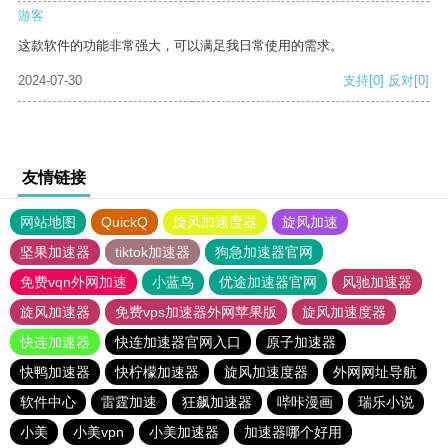
游客
这款软件的功能非常强大，可以满足我日常使用的需求。
2024-07-30
支持
[0]
反对
[0]
友情链接
网站地图
QuickQ
旋风加速度器
旋风加速
坚果加速器
tiktok加速器
狗急加速器官网
免费vqn外网加速
小蓝鸟
优途加速器官网
风驰加速器
旋风加速器
免费vps加速器外网苹果版
旋风加速度器
快连加速器
快连加速器官网入口
原子加速器
快鸭加速器
快柠檬加速器
旋风加速度器
外网网址导航
软件中心
雷霆加速
狂飙加速器
哔咔漫画
瑞乐小说
小美
小美vpn
小美加速器
加速器哪个好用