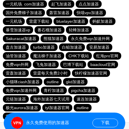
一元机场. com加速器
起飞加速器
点点加速器
国外免费梯子加速器
轰雷加速器
快喵vpv加速器
一元机场
雷霆下载站
bluelayer加速器
蚂蚁加速器
暴雪加速器vp
番石榴加速器
轻蜂加速器
Sakuracat加速器
熊猫加速器
永久免费vqn加速外网
盘古加速器
turbo加速器
白鲸加速器
安易加速器
油管加速器
魔法梯子加速器
CHK下载站
红海pro官网
免费vqn外网
飞兔加速器
巴博下载站
baacloud官网
雷轰加速器
雷霆每天免费2小时
快柠檬加速器官网
小猫咪ciash加速器
outline
gkd加速器
免费vqn加速外网
青柠加速器
pigcha加速器
元链加速器
海外加速器七天试用
速连加速器
极光aurora加速器
tyl加速器官网
outline
雷霆加速免费永久
点点加速器
啊哈加速器
outline
永久免费使用的加速器
下载