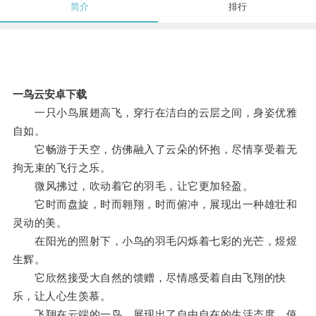
简介
排行
一鸟云安卓下载
一只小鸟展翅高飞，穿行在洁白的云层之间，身姿优雅
自如。
它畅游于天空，仿佛融入了云朵的怀抱，尽情享受着无
拘无束的飞行之乐。
微风拂过，吹动着它的羽毛，让它更加轻盈。
它时而盘旋，时而翱翔，时而俯冲，展现出一种雄壮和
灵动的美。
在阳光的照射下，小鸟的羽毛闪烁着七彩的光芒，煜煜
生辉。
它欣然接受大自然的馈赠，尽情感受着自由飞翔的快
乐，让人心生羡慕。
飞翔在云端的一鸟，展现出了自由自在的生活态度，值