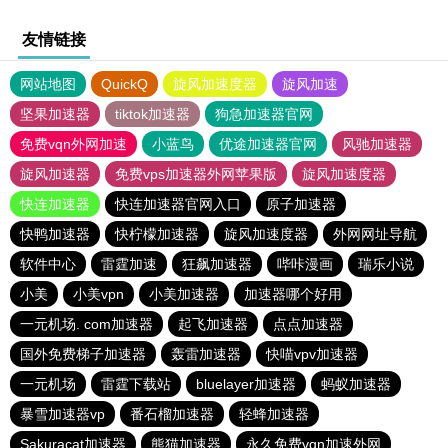
友情链接
网站地图
QuickQ
旋风加速度器
旋风加速
坚果加速器
tiktok加速器
狗急加速器官网
免费vqn外网加速
小蓝鸟
优途加速器官网
风驰加速器
旋风加速器
免费vps加速器外网苹果版
旋风加速度器
快连加速器
快连加速器官网入口
原子加速器
快鸭加速器
快柠檬加速器
旋风加速度器
外网网址导航
软件中心
雷霆加速
狂飙加速器
哔咔漫画
瑞乐小说
小美
小美vpn
小美加速器
加速器哪个好用
一元机场. com加速器
起飞加速器
点点加速器
国外免费梯子加速器
轰雷加速器
快喵vpv加速器
一元机场
雷霆下载站
bluelayer加速器
蚂蚁加速器
暴雪加速器vp
番石榴加速器
轻蜂加速器
Sakuracat加速器
熊猫加速器
永久免费vqn加速外网